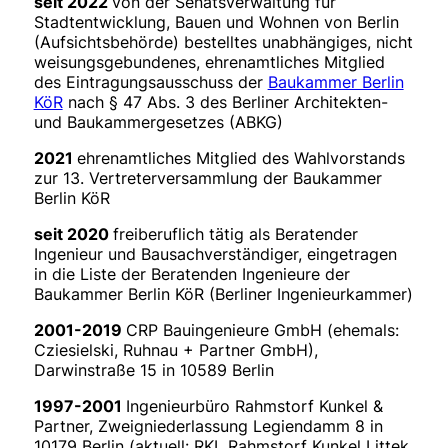
seit 2022
von der Senatsverwaltung für
Stadtentwicklung, Bauen und Wohnen von Berlin
(Aufsichtsbehörde) bestelltes unabhängiges, nicht
weisungsgebundenes, ehrenamtliches Mitglied
des Eintragungsausschuss der
Baukammer Berlin
KöR
nach § 47 Abs. 3 des Berliner Architekten-
und Baukammergesetzes (ABKG)
2021
ehrenamtliches Mitglied des Wahlvorstands
zur 13. Vertreterversammlung der Baukammer
Berlin KöR
seit 2020
freiberuflich tätig als Beratender
Ingenieur und Bausachverständiger, eingetragen
in die Liste der Beratenden Ingenieure der
Baukammer Berlin KöR (Berliner Ingenieurkammer)
2001-2019
CRP Bauingenieure GmbH (ehemals:
Cziesielski, Ruhnau + Partner GmbH),
Darwinstraße 15 in 10589 Berlin
1997-2001
Ingenieurbüro Rahmstorf Kunkel &
Partner, Zweigniederlassung Legiendamm 8 in
10179 Berlin (aktuell: RKL Rahmstorf Kunkel Littek